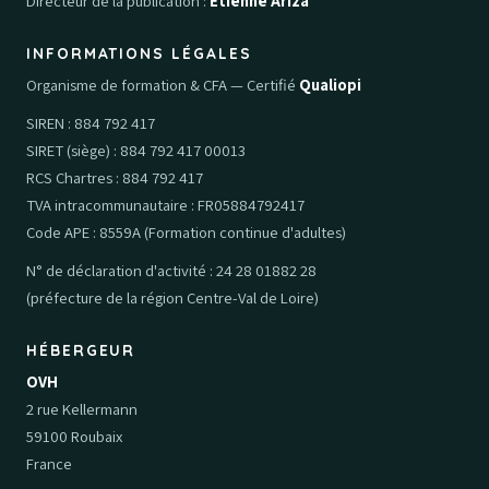
Directeur de la publication :
Etienne Ariza
INFORMATIONS LÉGALES
Organisme de formation & CFA — Certifié
Qualiopi
SIREN : 884 792 417
SIRET (siège) : 884 792 417 00013
RCS Chartres : 884 792 417
TVA intracommunautaire : FR05884792417
Code APE : 8559A (Formation continue d'adultes)
N° de déclaration d'activité : 24 28 01882 28
(préfecture de la région Centre-Val de Loire)
HÉBERGEUR
OVH
2 rue Kellermann
59100 Roubaix
France